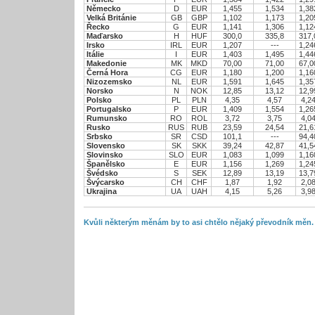
Německo
D
EUR
1,455
1,534
1,38
Velká Británie
GB
GBP
1,102
1,173
1,20
Řecko
G
EUR
1,141
1,306
1,12
Maďarsko
H
HUF
300,0
335,8
317,
Irsko
IRL
EUR
1,207
---
1,24
Itálie
I
EUR
1,403
1,495
1,44
Makedonie
MK
MKD
70,00
71,00
67,0
Černá Hora
CG
EUR
1,180
1,200
1,16
Nizozemsko
NL
EUR
1,591
1,645
1,35
Norsko
N
NOK
12,85
13,12
12,9
Polsko
PL
PLN
4,35
4,57
4,2
Portugalsko
P
EUR
1,409
1,554
1,26
Rumunsko
RO
ROL
3,72
3,75
4,0
Rusko
RUS
RUB
23,59
24,54
21,6
Srbsko
SR
CSD
101,1
---
94,4
Slovensko
SK
SKK
39,24
42,87
41,5
Slovinsko
SLO
EUR
1,083
1,099
1,16
Španělsko
E
EUR
1,156
1,269
1,24
Švédsko
S
SEK
12,89
13,19
13,7
Švýcarsko
CH
CHF
1,87
1,92
2,0
Ukrajina
UA
UAH
4,15
5,26
3,9
Kvůli některým měnám by to asi chtělo nějaký převodník měn