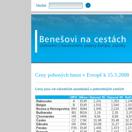
hledat
Ceny pohoných hmot v Evropě k 15.5.2008
Ceny jsou od národních autoklubů v jednotlivých zemích
MPZ
Měna
Natural 95
Natural 98
Naft
Rakousko
A
EUR
1,241
1,353
1,24
Belgie
B
EUR
1,531
1,540
1,33
Bosna a Hercegovina
BIH
BAM
1,945
2,215
1,98
Bulharsko
BG
BGN
2,19
2,35
2,3
Chorvatsko
HR
HRK
8,56
8,89
8,9
Česko
CZ
CSK
31,98
33,48
32,7
Dánsko
DK
DKK
10,98
11,27
10,8
Finsko
FIN
EUR
1,445
1,473
1,27
Francie
F
EUR
1,384
1,422
1,29